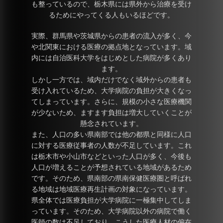
も整っているので、栃木県には県外から治療を受け
るためにやってくる人もいるほどです。
実際、群馬県や茨城県からの患者の流入が多く、今
や北関東における医療の拠点地となっています。域
内には自治医科大学をはじめとした病院が多くあり
ます。
しかし一方では、域内だけでなく域外からの患者も
受け入れているため、大学病院の負担が大きくなっ
てしまっています。さらに、規模の小さな医療機関
が少ないため、ますます負担は増大していくことが
懸念されています。
また、人口の多い県南部では他の都県と同様に人口
に対する医療従事者の人数が不足しています。これ
は栃木市や小山市などといった人口が多く、今後も
人口が増えることが予想されている地域があるため
です。そのため、県南部の県南保健医療圏と呼ばれ
る地域は地域医療再生計画の対象になっています。
県全体では医療負担が大学病院に一極集中してしま
っています。そのため、大学病院以外の病院で働く
医師の数は不足しており、こうした医療人材の偏在