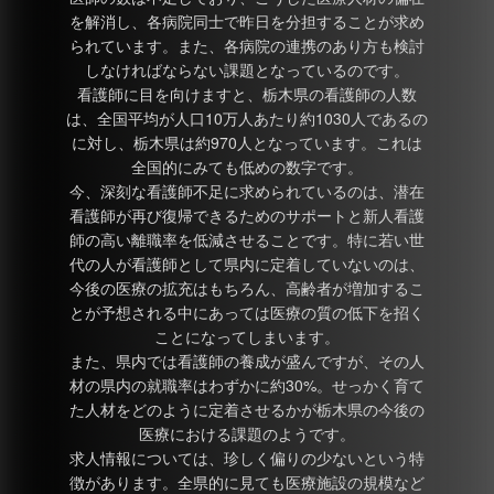
を解消し、各病院同士で昨日を分担することが求め
られています。また、各病院の連携のあり方も検討
しなければならない課題となっているのです。
看護師に目を向けますと、栃木県の看護師の人数
は、全国平均が人口10万人あたり約1030人であるの
に対し、栃木県は約970人となっています。これは
全国的にみても低めの数字です。
今、深刻な看護師不足に求められているのは、潜在
看護師が再び復帰できるためのサポートと新人看護
師の高い離職率を低減させることです。特に若い世
代の人が看護師として県内に定着していないのは、
今後の医療の拡充はもちろん、高齢者が増加するこ
とが予想される中にあっては医療の質の低下を招く
ことになってしまいます。
また、県内では看護師の養成が盛んですが、その人
材の県内の就職率はわずかに約30%。せっかく育て
た人材をどのように定着させるかが栃木県の今後の
医療における課題のようです。
求人情報については、珍しく偏りの少ないという特
徴があります。全県的に見ても医療施設の規模など