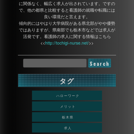
に関係なく、幅広く求人が出されています。ですの
で、他の都県と比較すると看護師の就職や転職には
良い環境だと言えます。
傾向的にはやはり大学病院がある県北部がやや優勢
ではありますが、県南部でも栃木市などでは求人が
活発です。看護師の求人に関する情報はこちら
<<
http://tochigi-nurse.net/
>>
タグ
ハローワーク
メリット
栃木県
求人